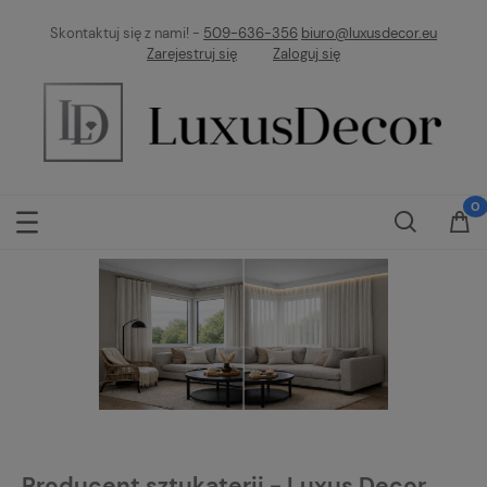
Skontaktuj się z nami! -
509-636-356
biuro@luxusdecor.eu
Zarejestruj się
Zaloguj się
Producent sztukaterii - Luxus Decor