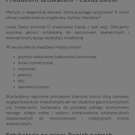
Marzysz o eleganckiej elewacji, która przyciąga spojrzenia? A może
chcesz nadać wnętrzu wyjątkowy, stylowy charakter?
Luxus Decor pomoże Ci zrealizować każdą z tych wizji. Oferujemy
wysokiej jakości sztukaterię do zastosowań zewnętrznych i
wewnętrznych, łącząc estetykę z trwałością.
W naszej ofercie znajdziesz między innymi:
gzymsy nadokienne, balkonowe, karniszowe,
listwy symetryczne,
wsporniki.
pilastry,
łuki,
elementy kolumn.
Wychodzimy naprzeciw potrzebom klientów, którzy chcą odmienić
wygląd budynków mieszkalnych, ale też obiektów gastronomicznych
czy hotelarskich. Zachęcamy do poznania pełnego asortymentu
naszego sklepu online i wyboru komponentów sztukateryjnych
dopasowanych do nowoczesnych i tradycyjnych stylów
aranżacyjnych.