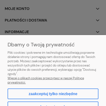
MOJE KONTO
PŁATNOŚCI I DOSTAWA
INFORMACJE
O NAS
Dbamy o Twoją prywatność
Pliki cookies i pokrewne im technologie umożliwiają poprawne
działanie strony i pomagają nam dostosować ofertę do Twoich
potrzeb. Możesz zaakceptować wykorzystanie przez nas
wszystkich tych plików i przejść do sklepu lub dostosować
użycie plików do swoich preferencji, wybierając opcję "Dostosuj
|
Mniszek 7A
|
28-366 Małogoszcz
|
509-636-356
|
LUXUS DECOR
TEL:
zgody".
biuro@luxusdecor.eu
|
6762399676
MAIL:
NIP:
Więcej o plikach cookies przeczytasz w naszej Polityce
prywatności.
zaakceptuj tylko niezbędne
pokaż pełną wersję strony